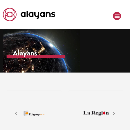
Alayans
100%