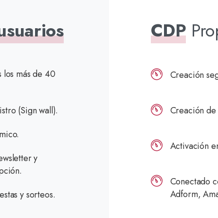
usuarios
CDP
Pro
s los más de 40
Creación seg
tro (Sign wall)​.
Creación de
mico.
Activación en
ewsletter y
pción.
Conectado co
Adform, Ama
stas y sorteos.