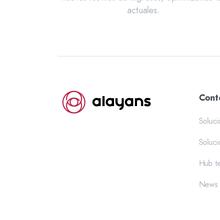
actuales.
Cont
Soluci
Soluci
Hub t
News