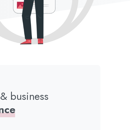
 & business
ence