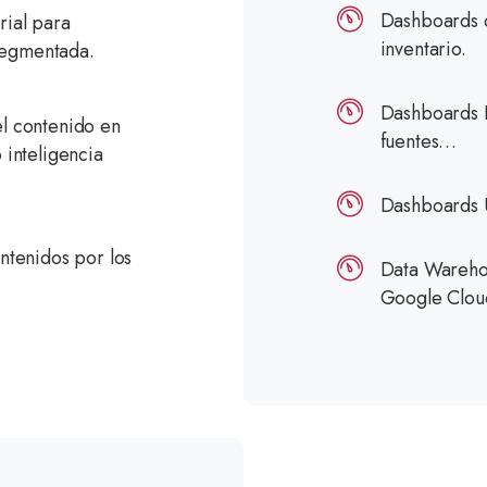
Dashboards d
rial para
inventario.
segmentada.
Dashboards E
el contenido en
fuentes…
 inteligencia
Dashboards U
ntenidos por los
Data Wareho
Google Clou