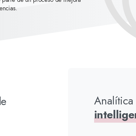
iencias.
Analítica
de
intellig