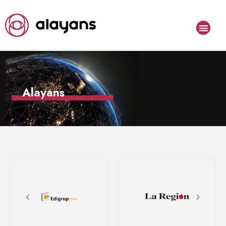
Alayans
100%