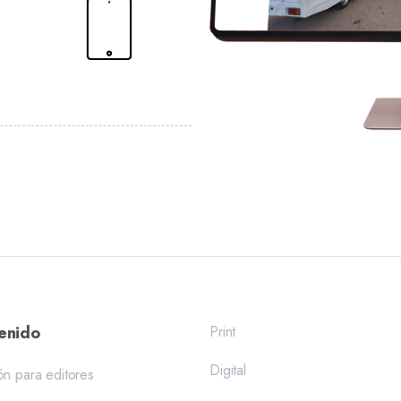
enido
Print
Digital
ón para editores